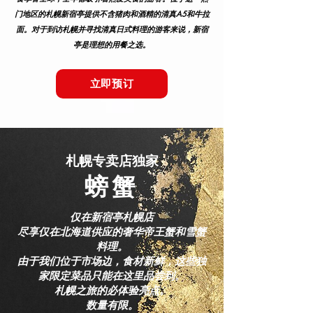
门地区的札幌新宿亭提供不含猪肉和酒精的清真A5和牛拉
面。对于到访札幌并寻找清真日式料理的游客来说，新宿
亭是理想的用餐之选。
立即预订
札幌专卖店独家
螃蟹
仅在新宿亭札幌店
尽享仅在北海道供应的奢华帝王蟹和雪蟹
料理。
由于我们位于市场边，食材新鲜，这些独
家限定菜品只能在这里品尝到。
札幌之旅的必体验亮点。
数量有限。